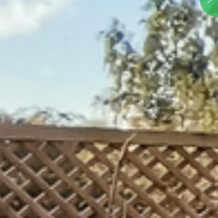
Łomnica/ koło Karpacza
Polska , Dolnośląskie, Karkonoski