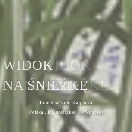
WIDOK
NA ŚNIEŻKĘ
Łomnica/ koło Karpacza
Polska , Dolnośląskie, Karkonoski