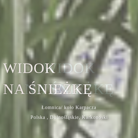
WIDOK
NA ŚNIEŻKĘ
Łomnica/ koło Karpacza
Polska , Dolnośląskie, Karkonoski