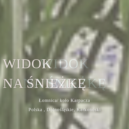
WIDOK
NA ŚNIEŻKĘ
Łomnica/ koło Karpacza
Polska , Dolnośląskie, Karkonoski