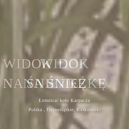
WIDOK
NA ŚNIEŻKĘ
Łomnica/ koło Karpacza
Polska , Dolnośląskie, Karkonoski