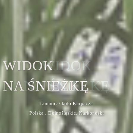
WIDOK
NA ŚNIEŻKĘ
Łomnica/ koło Karpacza
Polska , Dolnośląskie, Karkonoski